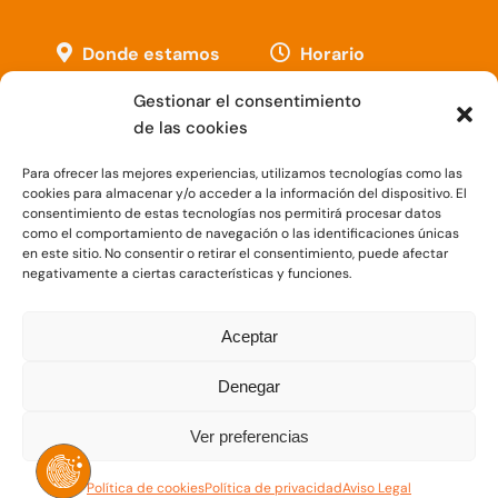
Donde estamos
Horario
Avda. de la Paz, 1
Lunes, Martes y
Gestionar el consentimiento
(esquina Plaza
Miércoles
8:00 –
de las cookies
España)
20:00h.
Para ofrecer las mejores experiencias, utilizamos tecnologías como las
09004 – Burgos
cookies para almacenar y/o acceder a la información del dispositivo. El
consentimiento de estas tecnologías nos permitirá procesar datos
como el comportamiento de navegación o las identificaciones únicas
en este sitio. No consentir o retirar el consentimiento, puede afectar
negativamente a ciertas características y funciones.
Aceptar
Denegar
© Copyright 2026 |
Política de Privacidad
|
Aviso legal
|
Ver preferencias
Política de Cookies
| Diseñado por
Cobertec
Política de cookies
Política de privacidad
Aviso Legal